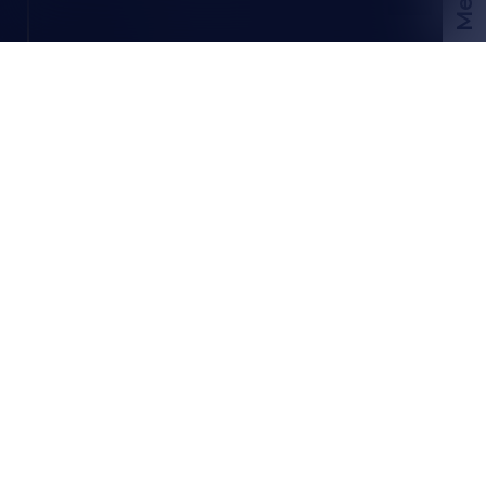
CHF
FR
Nous contacter
Dossier PDF
CH-
3960 Sierre
Route de Sion 38B
CHF 1'220.-/mois
1.5 pièces