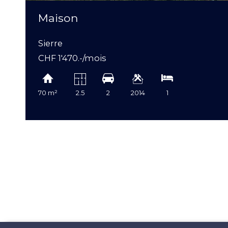
Maison
Sierre
CHF 1'470.-/mois
70 m²
2.5
2
2014
1