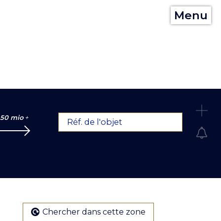
Menu
C
50 mio
+
Réf. de l'objet
Chercher dans cette zone