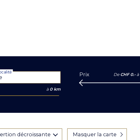
calité
Prix
De
CHF 0.-
à
à
0 km
sertion décroissante
Masquer la carte