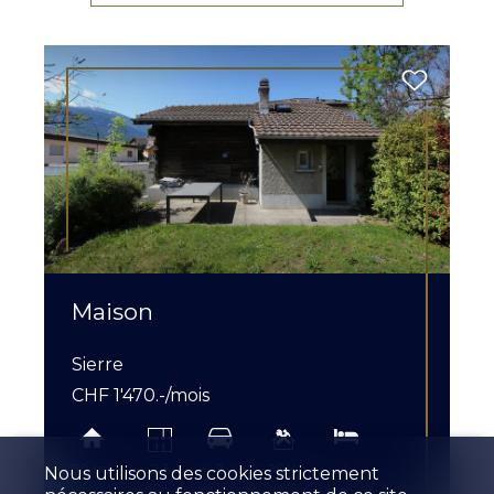
Maison
Sierre
CHF 1'470.-/mois
70 m²
2.5
2
2014
1
Nous utilisons des cookies strictement