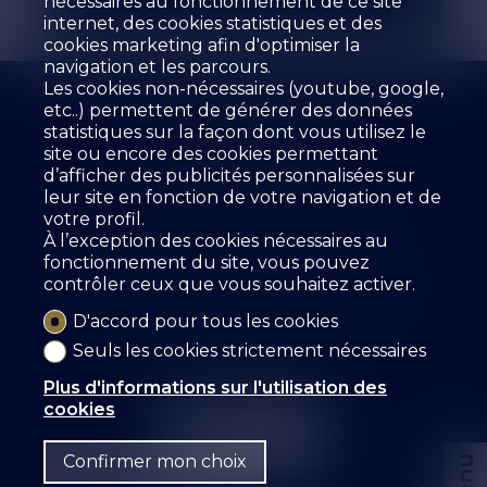
nécessaires au fonctionnement de ce site
internet, des cookies statistiques et des
cookies marketing afin d'optimiser la
navigation et les parcours.
Les cookies non-nécessaires (youtube, google,
etc..) permettent de générer des données
statistiques sur la façon dont vous utilisez le
site ou encore des cookies permettant
d’afficher des publicités personnalisées sur
L'agence
À vendre
À louer
leur site en fonction de votre navigation et de
Estimer votre bien
Prestations
votre profil.
Les collaborateurs
Livre d'Or
Références
À l’exception des cookies nécessaires au
Location
Contact
fonctionnement du site, vous pouvez
contrôler ceux que vous souhaitez activer.
SZ IMMOBILIER SA
Route des Fontanettes 12
3968 Veyras
Tél.
+41 27 456 57 57
D'accord pour tous les cookies
info@sz-immo.ch
Seuls les cookies strictement nécessaires
Plus d'informations sur l'utilisation des
cookies
Confirmer mon choix
Menu