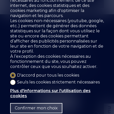
nécessaires au fonctionnement de ce site
internet, des cookies statistiques et des
cookies marketing afin d'optimiser la
navigation et les parcours.
Les cookies non-nécessaires (youtube, google,
etc..) permettent de générer des données
statistiques sur la façon dont vous utilisez le
site ou encore des cookies permettant
d’afficher des publicités personnalisées sur
L'agence
À vendre
À louer
leur site en fonction de votre navigation et de
Estimer votre bien
Prestations
votre profil.
Les collaborateurs
Livre d'Or
Références
À l’exception des cookies nécessaires au
Location
Contact
fonctionnement du site, vous pouvez
contrôler ceux que vous souhaitez activer.
SZ IMMOBILIER SA
Route des Fontanettes 12
3968 Veyras
Tél.
+41 27 456 57 57
D'accord pour tous les cookies
info@sz-immo.ch
Seuls les cookies strictement nécessaires
Plus d'informations sur l'utilisation des
cookies
Confirmer mon choix
Menu