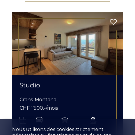
Studio
Crans-Montana
CHF 1'500.-/mois
1.5
1
3ème étage
~ 15 m²
Nous utilisons des cookies strictement