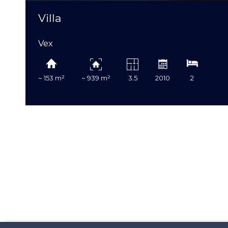
Villa
Vex
~ 153 m²
~ 939 m²
3.5
2010
2