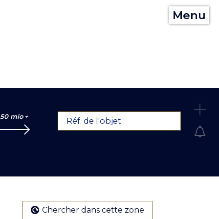
Menu
C
50 mio
+
Réf. de l'objet
Chercher dans cette zone