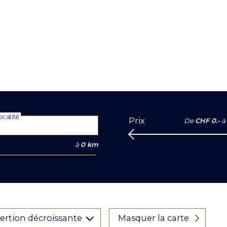
calité
Prix
De
CHF 0.-
à
à
0 km
sertion décroissante
Masquer la carte