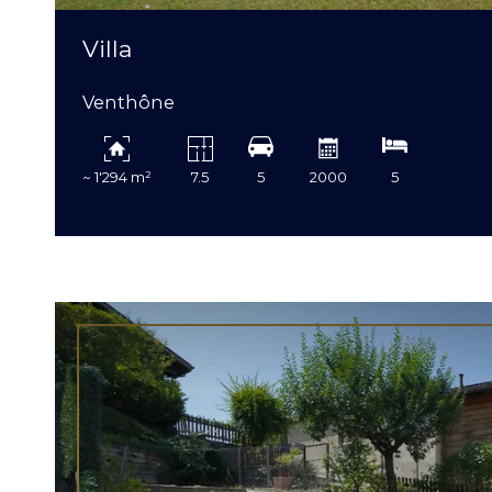
Villa
Venthône
~ 1'294 m²
7.5
5
2000
5