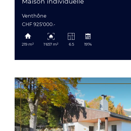
Maison individuelle
Venthône
CHF 925'000.-
219 m²
1'657 m²
6.5
1974