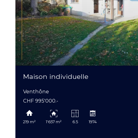
Maison individuelle
Venthône
CHF 995'000.-
219 m²
1'657 m²
6.5
1974