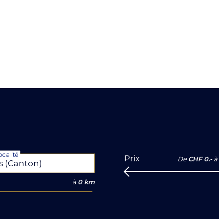
calité
Prix
De
CHF 0.-
à
à
0 km