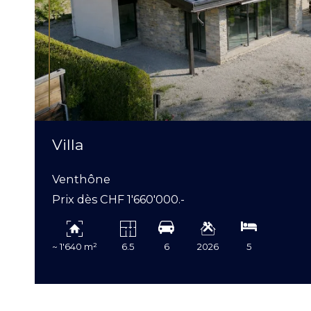
Villa
Venthône
Prix dès CHF 1'660'000.-
~ 1'640 m²
6.5
6
2026
5