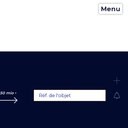
Menu
C
50 mio
+
Réf. de l'objet