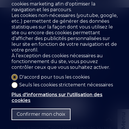
cookies marketing afin d'optimiser la
navigation et les parcours.
Les cookies non-nécessaires (youtube, google,
etc..) permettent de générer des données
statistiques sur la façon dont vous utilisez le
site ou encore des cookies permettant
d’afficher des publicités personnalisées sur
L'agence
À vendre
À louer
leur site en fonction de votre navigation et de
Estimer votre bien
Prestations
votre profil.
Les collaborateurs
Livre d'Or
Références
À l’exception des cookies nécessaires au
Location
Contact
fonctionnement du site, vous pouvez
contrôler ceux que vous souhaitez activer.
SZ IMMOBILIER SA
Route des Fontanettes 12
3968 Veyras
Tél.
+41 27 456 57 57
D'accord pour tous les cookies
info@sz-immo.ch
Seuls les cookies strictement nécessaires
Plus d'informations sur l'utilisation des
cookies
Confirmer mon choix
Menu
®
Logiciel Immomig
2004-2026 par IMMOMIG SA | Tous