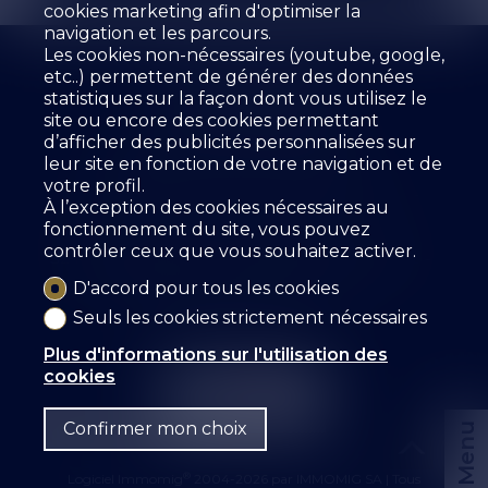
cookies marketing afin d'optimiser la
navigation et les parcours.
Les cookies non-nécessaires (youtube, google,
etc..) permettent de générer des données
statistiques sur la façon dont vous utilisez le
site ou encore des cookies permettant
d’afficher des publicités personnalisées sur
L'agence
À vendre
À louer
leur site en fonction de votre navigation et de
Estimer votre bien
Prestations
votre profil.
Les collaborateurs
Livre d'Or
Références
À l’exception des cookies nécessaires au
Location
Contact
fonctionnement du site, vous pouvez
contrôler ceux que vous souhaitez activer.
SZ IMMOBILIER SA
Route des Fontanettes 12
3968 Veyras
Tél.
+41 27 456 57 57
D'accord pour tous les cookies
info@sz-immo.ch
Seuls les cookies strictement nécessaires
Plus d'informations sur l'utilisation des
cookies
Confirmer mon choix
Menu
®
Logiciel Immomig
2004-2026 par IMMOMIG SA | Tous