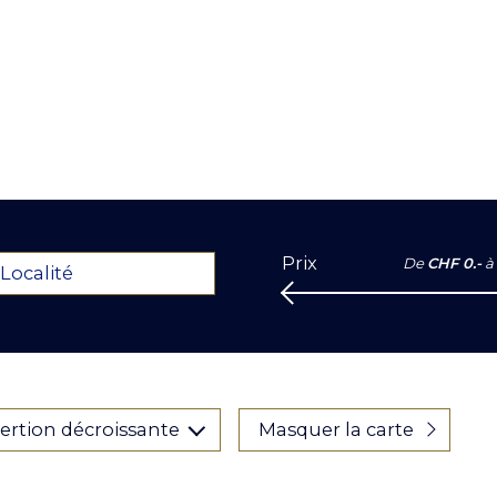
Prix
De
CHF 0.-
à
Localité
sertion décroissante
Masquer la carte