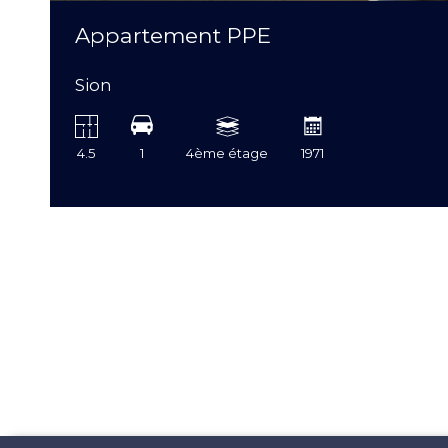
Appartement PPE
Sion
4.5
1
4ème étage
1971