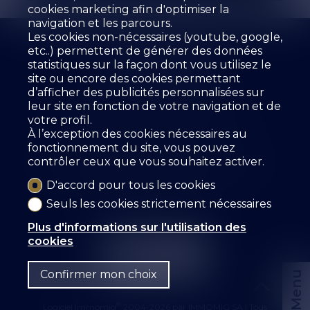
cookies marketing afin d'optimiser la
navigation et les parcours.
Les cookies non-nécessaires (youtube, google,
etc..) permettent de générer des données
statistiques sur la façon dont vous utilisez le
site ou encore des cookies permettant
d’afficher des publicités personnalisées sur
L'agence
À vendre
À louer
leur site en fonction de votre navigation et de
Estimer votre bien
Prestations
votre profil.
Les collaborateurs
Livre d'Or
Références
À l’exception des cookies nécessaires au
Location
Contact
fonctionnement du site, vous pouvez
contrôler ceux que vous souhaitez activer.
SZ IMMOBILIER SA
Route des Fontanettes 12
3968 Veyras
Tél.
+41 27 456 57 57
D'accord pour tous les cookies
info@sz-immo.ch
Seuls les cookies strictement nécessaires
Plus d'informations sur l'utilisation des
cookies
Confirmer mon choix
Menu
®
Logiciel Immomig
2004-2026 par IMMOMIG SA | Tous