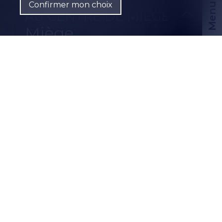
Confirmer mon choix
Menu
AU CENTRE DE MIÈGE
Miège
CHF
FR
CH-
3972 Miège
Route du Coin-du-Cârro 6
1 pièce
Rez-de-chaussée