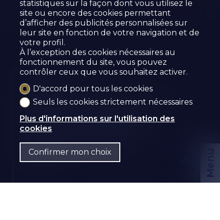
statistiques sur la façon dont vous utilisez le
site ou encore des cookies permettant
d’afficher des publicités personnalisées sur
leur site en fonction de votre navigation et de
votre profil.
À l’exception des cookies nécessaires au
fonctionnement du site, vous pouvez
contrôler ceux que vous souhaitez activer.
Vendu
D'accord pour tous les cookies
Seuls les cookies strictement nécessaires
APPARTEMENT DE 4.5
PIÈCES AU CENTRE-
Plus d'informations sur l'utilisation des
cookies
VILLE DE SIERRE
Sierre
Confirmer mon choix
Menu
CHF
FR