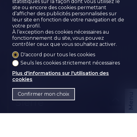
statistiques sur la façon dont vous utilisez le
site ou encore des cookies permettant
d’afficher des publicités personnalisées sur
leur site en fonction de votre navigation et de
votre profil.
À l’exception des cookies nécessaires au
fonctionnement du site, vous pouvez
contrôler ceux que vous souhaitez activer.
D'accord pour tous les cookies
Vendu
Seuls les cookies strictement nécessaires
CENTRE-VILLE DE
Plus d'informations sur l'utilisation des
cookies
SIERRE CHARMANT 3.5
PIÈCES
Confirmer mon choix
Menu
Sierre
CHF
FR