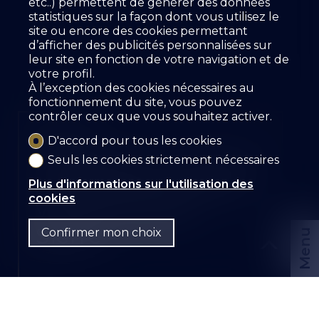
etc..) permettent de générer des données
statistiques sur la façon dont vous utilisez le
site ou encore des cookies permettant
d’afficher des publicités personnalisées sur
leur site en fonction de votre navigation et de
votre profil.
À l’exception des cookies nécessaires au
fonctionnement du site, vous pouvez
contrôler ceux que vous souhaitez activer.
Vendu
D'accord pour tous les cookies
Seuls les cookies strictement nécessaires
MAGNIFIQUE 4.5 PIÈCES
À VENDRE AU CENTRE-
Plus d'informations sur l'utilisation des
cookies
VILLE DE SIERRE
Sierre
Confirmer mon choix
Menu
CHF
FR