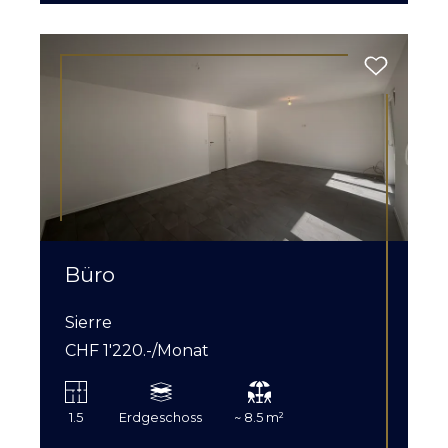
Büro
Sierre
CHF 1'220.-/Monat
1.5
Erdgeschoss
~ 8.5 m²