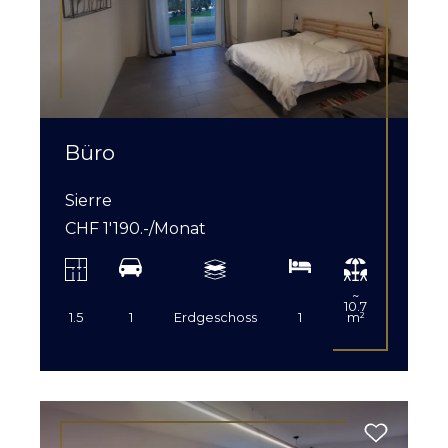
en
Büro
Sierre
CHF 1'190.-/Monat
~
10.7
1.5
1
Erdgeschoss
1
m²