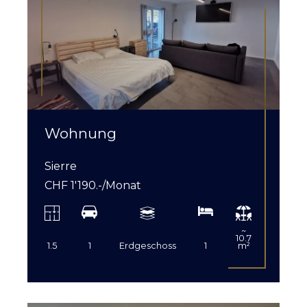
Wohnung
Sierre
CHF 1'190.-/Monat
~
10.7
1.5
1
Erdgeschoss
1
m²