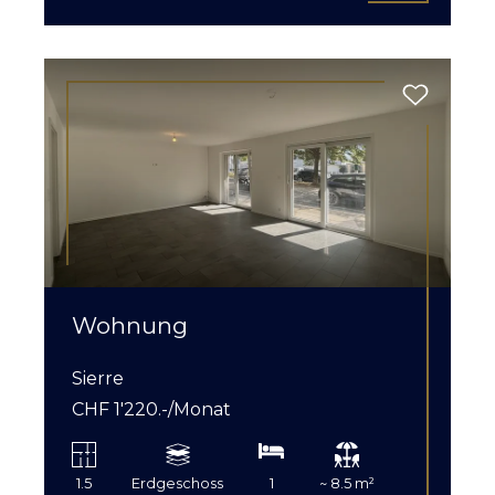
Wohnung
Sierre
CHF 1'220.-/Monat
1.5
Erdgeschoss
1
~ 8.5 m²