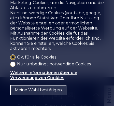
St-Léonard
Marketing-Cookies, um die Navigation und die
Abläufe zu optimieren.
CHF 60.-/Monat
Nicht notwendige Cookies (youtube, google,
etc.) können Statistiken über Ihre Nutzung
der Website erstellen oder ermöglichen
2
personalisierte Werbung auf der Webseite.
Mit Ausnahme der Cookies, die für das
Funktionieren der Website erforderlich sind,
können Sie einstellen, welche Cookies Sie
aktivieren möchten.
1
2
Ok, für alle Cookies
Nur unbedingt notwendige Cookies
Weitere Informationen über die
Verwendung von Cookies
Meine Wahl bestätigen
Menü
Die Agentur
Zu verkaufen
Zu mieten
Ihre Immobilie schätzen
Leistungen