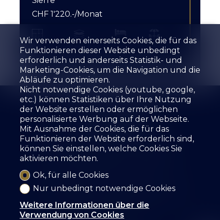
Sierre
CHF 1'220.-/Monat
Wir verwenden einerseits Cookies, die für das
1.5
Erdgeschoss
1
~ 8.5 m²
Funktionieren dieser Website unbedingt
erforderlich und anderseits Statistik- und
Marketing-Cookies, um die Navigation und die
Abläufe zu optimieren.
Nicht notwendige Cookies (youtube, google,
etc.) können Statistiken über Ihre Nutzung
der Website erstellen oder ermöglichen
personalisierte Werbung auf der Webseite.
Mit Ausnahme der Cookies, die für das
Funktionieren der Website erforderlich sind,
Die Agentur
Zu verkaufen
Zu mieten
können Sie einstellen, welche Cookies Sie
Ihre Immobilie schätzen
Leistungen
aktivieren möchten.
Die Mitarbeiter
Gästebuch
Referenzen
Mietformular
Kontakt
Ok, für alle Cookies
Nur unbedingt notwendige Cookies
SZ IMMOBILIER SA
Route des Fontanettes 12
3968 Veyras
Tel.
+41 27 456 57 57
Weitere Informationen über die
info@sz-immo.ch
Verwendung von Cookies