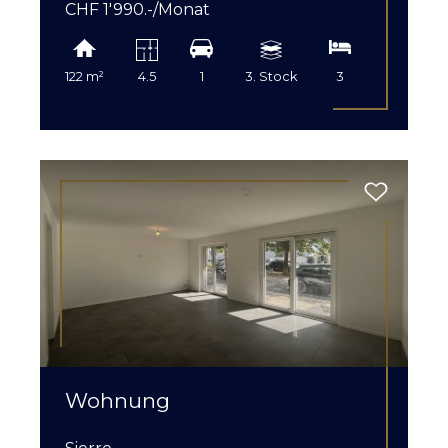
CHF 1'990.-/Monat
122 m²
4.5
1
3. Stock
3
Wohnung