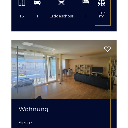
~
10.7
1.5
1
Erdgeschoss
1
m²
Wohnung
Sierre