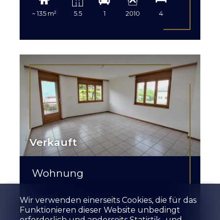
~ 135 m²
5.5
1
2010
4
Verkauft
Wohnung
Veyras
Wir verwenden einerseits Cookies, die für das
Funktionieren dieser Website unbedingt
erforderlich und anderseits Statistik- und