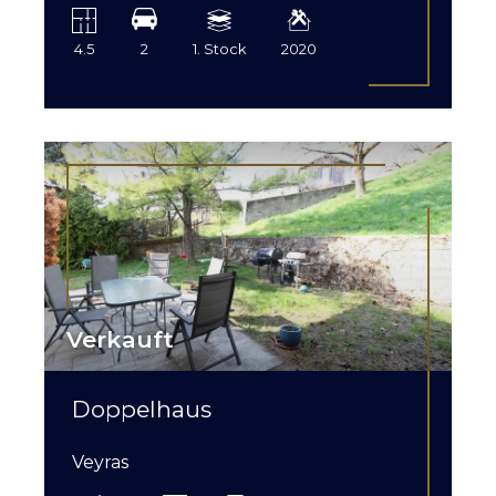
4.5
2
1. Stock
2020
Verkauft
Doppelhaus
Veyras