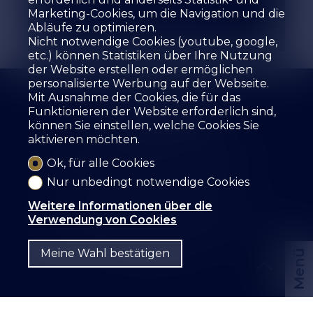
Marketing-Cookies, um die Navigation und die
4.5
2
1. Stock
1987
Abläufe zu optimieren.
Nicht notwendige Cookies (youtube, google,
etc.) können Statistiken über Ihre Nutzung
der Website erstellen oder ermöglichen
personalisierte Werbung auf der Webseite.
Mit Ausnahme der Cookies, die für das
Funktionieren der Website erforderlich sind,
können Sie einstellen, welche Cookies Sie
aktivieren möchten.
Die Agentur
Zu verkaufen
Zu mieten
Ihre Immobilie schätzen
Leistungen
Ok, für alle Cookies
Die Mitarbeiter
Gästebuch
Referenzen
Nur unbedingt notwendige Cookies
Mietformular
Kontakt
Weitere Informationen über die
SZ IMMOBILIER SA
Route des Fontanettes 12
Verwendung von Cookies
3968 Veyras
Tel.
+41 27 456 57 57
info@sz-immo.ch
Meine Wahl bestätigen
Menü