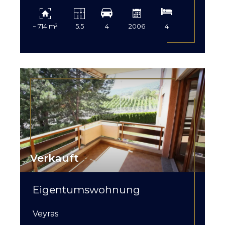
~ 714 m²
5.5
4
2006
4
Verkauft
Eigentumswohnung
Veyras