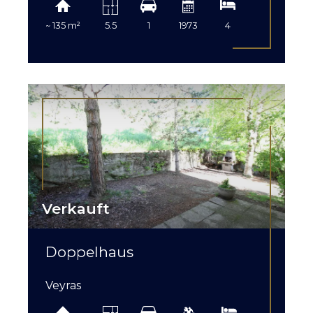
~ 135 m²
5.5
1
1973
4
Verkauft
Doppelhaus
Veyras