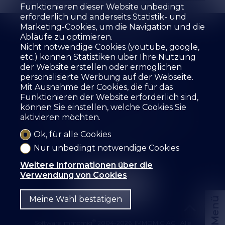
Funktionieren dieser Website unbedingt
erforderlich und anderseits Statistik- und
Marketing-Cookies, um die Navigation und die
Abläufe zu optimieren.
Nicht notwendige Cookies (youtube, google,
etc.) können Statistiken über Ihre Nutzung
der Website erstellen oder ermöglichen
Die Agentur
Zu verkaufen
Zu mieten
personalisierte Werbung auf der Webseite.
Ihre Immobilie schätzen
Leistungen
Mit Ausnahme der Cookies, die für das
Die Mitarbeiter
Gästebuch
Referenzen
Funktionieren der Website erforderlich sind,
Mietformular
Kontakt
können Sie einstellen, welche Cookies Sie
aktivieren möchten.
SZ IMMOBILIER SA
Route des Fontanettes 12
3968 Veyras
Tel.
+41 27 456 57 57
Ok, für alle Cookies
info@sz-immo.ch
Nur unbedingt notwendige Cookies
Weitere Informationen über die
Verwendung von Cookies
Meine Wahl bestätigen
Menü
®
Software Immomig
2004-2026, IMMOMIG AG | Alle