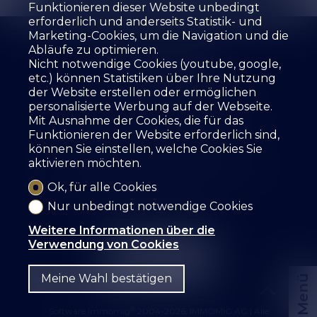
Funktionieren dieser Website unbedingt
erforderlich und anderseits Statistik- und
Marketing-Cookies, um die Navigation und die
Abläufe zu optimieren.
Nicht notwendige Cookies (youtube, google,
etc.) können Statistiken über Ihre Nutzung
der Website erstellen oder ermöglichen
Die Agentur
Zu verkaufen
Zu mieten
personalisierte Werbung auf der Webseite.
Ihre Immobilie schätzen
Leistungen
Mit Ausnahme der Cookies, die für das
Die Mitarbeiter
Gästebuch
Referenzen
Funktionieren der Website erforderlich sind,
Mietformular
Kontakt
können Sie einstellen, welche Cookies Sie
aktivieren möchten.
SZ IMMOBILIER SA
Route des Fontanettes 12
3968 Veyras
Tel.
+41 27 456 57 57
Ok, für alle Cookies
info@sz-immo.ch
Nur unbedingt notwendige Cookies
Weitere Informationen über die
Verwendung von Cookies
Meine Wahl bestätigen
Menü
®
Software Immomig
2004-2026, IMMOMIG AG | Alle