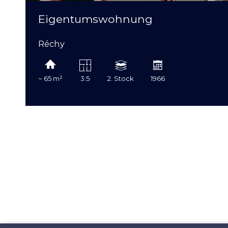
Eigentumswohnung
Réchy
~ 65 m²
3.5
2. Stock
1966