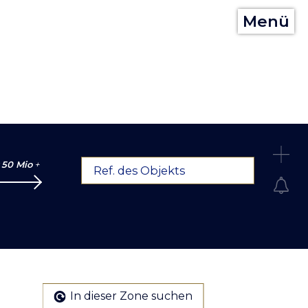
Menü
C
50 Mio
+
Ref. des Objekts
In dieser Zone suchen