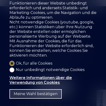
Funktionieren dieser Website unbedingt
erforderlich und anderseits Statistik- und
Marketing-Cookies, um die Navigation und die
Abläufe zu optimieren.
Nicht notwendige Cookies (youtube, google,
etc.) können Statistiken über Ihre Nutzung
der Website erstellen oder ermöglichen
Die Agentur
Zu verkaufen
Zu mieten
personalisierte Werbung auf der Webseite.
Ihre Immobilie schätzen
Leistungen
Mit Ausnahme der Cookies, die für das
Die Mitarbeiter
Gästebuch
Referenzen
Funktionieren der Website erforderlich sind,
Mietformular
Kontakt
können Sie einstellen, welche Cookies Sie
aktivieren möchten.
SZ IMMOBILIER SA
Route des Fontanettes 12
3968 Veyras
Tel.
+41 27 456 57 57
Ok, für alle Cookies
info@sz-immo.ch
Nur unbedingt notwendige Cookies
Weitere Informationen über die
Verwendung von Cookies
Meine Wahl bestätigen
Menü
®
Software Immomig
2004-2026, IMMOMIG AG | Alle