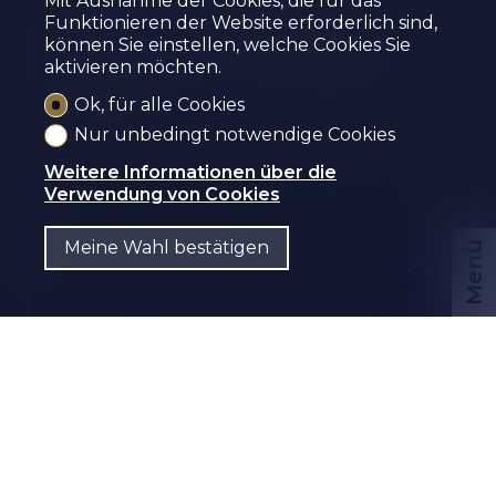
Mit Ausnahme der Cookies, die für das
GESCHÄFTSLOKAL ZU
Funktionieren der Website erforderlich sind,
können Sie einstellen, welche Cookies Sie
VERKAUFEN IN SIERRE
aktivieren möchten.
Sierre
Ok, für alle Cookies
Nur unbedingt notwendige Cookies
Weitere Informationen über die
Verwendung von Cookies
Meine Wahl bestätigen
Menü
CHF
DE
Kontaktieren Sie uns
PDF Dossier